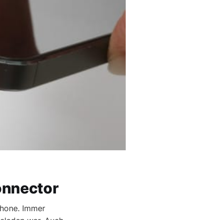
onnector
Phone. Immer