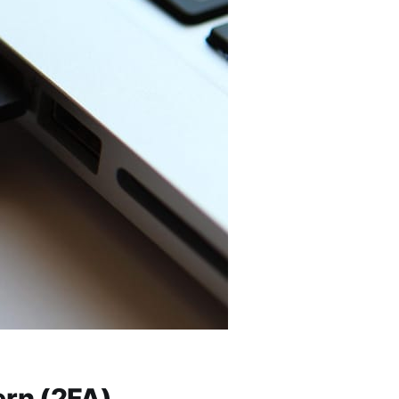
rn (2FA)