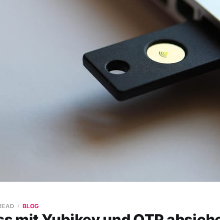
 READ
BLOG
s mit Yubikey und OTP absiche